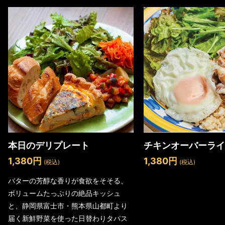
本日のデリプレート
チキンオーバーライ
1,380円
1,380円
(税込)
(税込)
バターの芳醇な香りが食欲をそそる、
ボリュームたっぷりの絶品キッシュ
と、静岡県富士市・熊本県山都町より
届く新鮮野菜を使った日替わりタパス