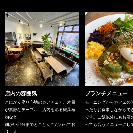
店内の雰囲気
ブランチメニュー
とにかく座り心地の良いチェア、木目
モーニングからカフェの
が素敵なテーブル、店内を彩る観葉植
ったりお食事しながらで
物など…
です。ご飯以外にもお酒
細かい部分までとことんこだわってお
っても合うメニューにし
ります。